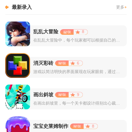
最新录入
更多
+
乱乱大冒险
8
在乱乱大冒险中，每个玩家都可以根据自己的喜好选择和培养角色，...
消灭彩砖
6
游戏以简洁明快的界面展现在玩家眼前，通过简单的滑动屏幕即可控...
画出斜坡
9
在画出斜坡里，每一个关卡都设计得别出心裁。玩家需要利用手指在...
宝宝史莱姆制作
8