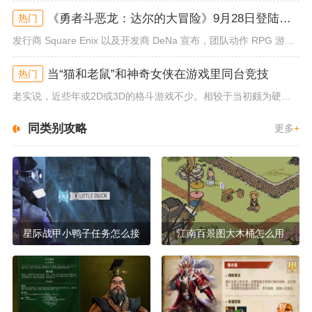
《勇者斗恶龙：达尔的大冒险》9月28日登陆苹果谷歌应用商店
热门
发行商 Square Enix 以及开发商 DeNa 宣布，团队动作 RPG 游戏《勇者斗恶龙：达尔的大冒险 魂之绊》将...
当“猫和老鼠”和神奇女侠在游戏里同台竞技
热门
老实说，近些年或2D或3D的格斗游戏不少。相较于当初颇为硬核的难度。如今这类游戏大都以较低的游玩门槛，独特的技能机制吸引...
同类别攻略
更多
+
星际战甲小鸭子任务怎么接
江南百景图大木桶怎么用