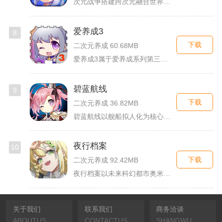
次元战争搭建跨次元融合世界观，玩家作为次元调停者穿梭破碎平行...
爱养成3
8
下载
二次元养成 60.68MB
爱养成3属于爱养成系列第三部单机模拟养成手游，故事依托天使堕...
碧蓝航线
9
下载
二次元养成 36.82MB
碧蓝航线以舰船拟人化为核心载体，将各类历史战舰塑造成风格各异...
夜行档案
10
下载
二次元养成 92.42MB
夜行档案以未来科幻都市奥米勒斯为舞台，玩家任职特勤部调查员，...
关于我们
联系我们
商务洽谈
ABOUTUS
CONTACTUS
SHANGWU