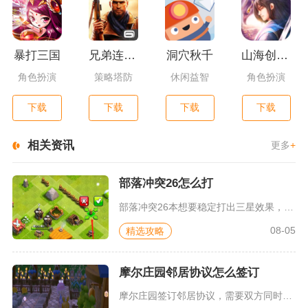
暴打三国
兄弟连3：战争之子
洞穴秋千
山海创世录一剑天逆
角色扮演
策略塔防
休闲益智
角色扮演
下载
下载
下载
下载
相关资讯
更多
+
部落冲突26怎么打
部落冲突26本想要稳定打出三星效果，优先选择天女矿猪、闪震雷...
08-05
精选攻略
摩尔庄园邻居协议怎么签订
摩尔庄园签订邻居协议，需要双方同时满足等级、亲密度条件，由申...