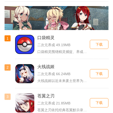
口袋精灵
1
下载
二次元养成 49.19MB
口袋精灵围绕精灵捕捉、养成、回合对战搭建完整冒险体系，玩家化...
火线战姬
2
下载
二次元养成 66.24MB
火线战姬以近未来废土世界为故事舞台，融合二次元战姬收集、轻策...
苍翼之刃
3
下载
二次元养成 21.85MB
苍翼之刃依托经典苍翼默示录IP打造横版指尖格斗手游，完整收录...