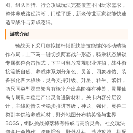
图、组队围猎、行会攻城玩法完整覆盖不同玩家需求，
整体养成路径清晰，门槛平缓，新老传世玩家都能快速
适应战斗与养成逻辑。
游戏介绍
骑战天下采用虚拟摇杆搭配快捷技能键的移动端操
作布局，上下马一键切换两套战斗形态，骑乘状态解锁
专属御兽合击招式，下马可释放常规职业连招，战斗衔
接流畅自然。养成体系划分角色、灵兽、四象魂佑、装
备强化四大板块，灵兽支持升级、升星、转生、繁衍，
两只同类型灵兽繁育有概率产出高阶稀有神兽，灵犀仙
岛专属副本稳定产出灵兽进阶材料。关卡内容分层设
计，主线剧情关卡稳步推进等级，神龙、强化、灵兽三
类副本供给养成耗材，野外地图分布精英怪与世界
BOSS，组队挑战掉落稀有特戒与高阶灵兽。社交玩法
包含行会协作、跨服擂台、野外乱斗、沙城攻城，搭配