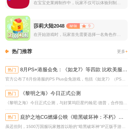
在宝宝史莱姆制作中，玩家不仅可以体验到制作史莱姆的乐趣，还能...
莎莉大陆2048
9
在开始游戏时，玩家首先需要选择一名角色作为自己的代表，在神秘...
热门推荐
更多
+
8月PS+港服会免：《如龙7》等四款 比欧美服多一款
热门
官方公布了8月份港服的PS Plus会免游戏，包括《如龙7》（PS4/PS5）、《小小梦魇》（PS4）、《托尼霍克职业滑...
《黎明之海》今日正式公测
热门
《黎明之海》今日正式公测，与好莱坞巨星约翰尼·德普，合作拍摄的宣传短片《冒险者的游戏》同步上线！沉浸式环球之旅 打造属于...
庇护之地CG燃爆公映《暗黑破坏神：不朽》今日全平台上线
热门
虽迟但到，1500万国服玩家翘首以盼的“暗黑破坏神”IP正版手游《暗黑破坏神：不朽》已于今日全平台上线！动作RPG王者再...