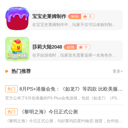
宝宝史莱姆制作
8
在宝宝史莱姆制作中，玩家不仅可以体验到制作史莱姆的乐趣，还能...
莎莉大陆2048
9
在开始游戏时，玩家首先需要选择一名角色作为自己的代表，在神秘...
热门推荐
更多
+
8月PS+港服会免：《如龙7》等四款 比欧美服多一款
热门
官方公布了8月份港服的PS Plus会免游戏，包括《如龙7》（PS4/PS5）、《小小梦魇》（PS4）、《托尼霍克职业滑...
《黎明之海》今日正式公测
热门
《黎明之海》今日正式公测，与好莱坞巨星约翰尼·德普，合作拍摄的宣传短片《冒险者的游戏》同步上线！沉浸式环球之旅 打造属于...