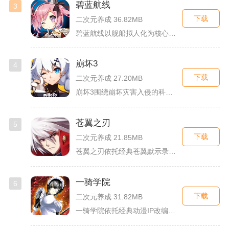
碧蓝航线
3
下载
二次元养成 36.82MB
碧蓝航线以舰船拟人化为核心载体，将各类历史战舰塑造成风格各异...
崩坏3
4
下载
二次元养成 27.20MB
崩坏3围绕崩坏灾害入侵的科幻世界观展开，玩家以舰长身份操控多...
苍翼之刃
5
下载
二次元养成 21.85MB
苍翼之刃依托经典苍翼默示录IP打造横版指尖格斗手游，完整收录...
一骑学院
6
下载
二次元养成 31.82MB
一骑学院依托经典动漫IP改编，把三国武将化身学院少女角色，主...