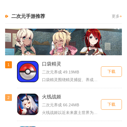
二次元手游推荐
更多
+
口袋精灵
1
下载
二次元养成 49.19MB
口袋精灵围绕精灵捕捉、养成、回合对战搭建完整冒险体系，玩家化...
火线战姬
2
下载
二次元养成 66.24MB
火线战姬以近未来废土世界为故事舞台，融合二次元战姬收集、轻策...