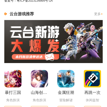
备案号：
粤ICP备2023134864号-1A
云台游戏推荐
更多
+
暴打三国
山海创世录一剑天逆
金属狂潮
再跳一次
角色扮演
角色扮演
冒险解谜
休闲益智