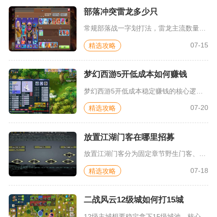
部落冲突雷龙多少只
常规部落战一字划打法，雷龙主流数量稳定在7到8只，高本冲三星...
07-15
精选攻略
梦幻西游5开低成本如何赚钱
梦幻西游5开低成本稳定赚钱的核心逻辑是依靠低配固伤阵容压缩前...
07-20
精选攻略
放置江湖门客在哪里招募
放置江湖门客分为固定章节野生门客、苏州沧浪居士道具门客两大招...
07-18
精选攻略
二战风云12级城如何打15城
12级主城想要稳定拿下15级城池，核心方案是满配重装攻坚混合...