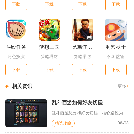
下载
下载
下载
下载
斗殴任务
梦想三国
兄弟连3：战争之子
洞穴秋千
角色扮演
策略塔防
策略塔防
休闲益智
下载
下载
下载
下载
相关资讯
更多
+
乱斗西游如何好友切磋
乱斗西游想要和好友切磋，核心路径为主界面打开好友列表，点击对...
08-08
精选攻略