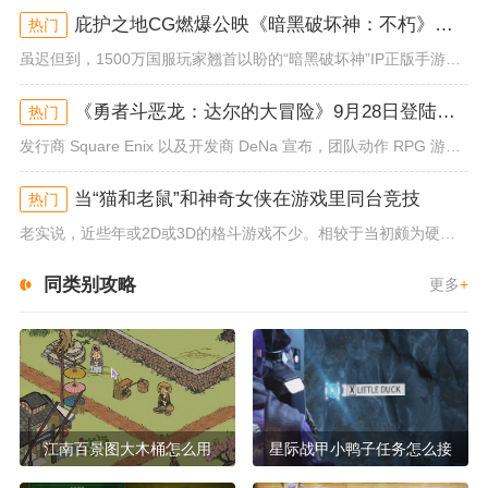
庇护之地CG燃爆公映《暗黑破坏神：不朽》今日全平台上线
热门
虽迟但到，1500万国服玩家翘首以盼的“暗黑破坏神”IP正版手游《暗黑破坏神：不朽》已于今日全平台上线！动作RPG王者再...
《勇者斗恶龙：达尔的大冒险》9月28日登陆苹果谷歌应用商店
热门
发行商 Square Enix 以及开发商 DeNa 宣布，团队动作 RPG 游戏《勇者斗恶龙：达尔的大冒险 魂之绊》将...
当“猫和老鼠”和神奇女侠在游戏里同台竞技
热门
老实说，近些年或2D或3D的格斗游戏不少。相较于当初颇为硬核的难度。如今这类游戏大都以较低的游玩门槛，独特的技能机制吸引...
同类别攻略
更多
+
江南百景图大木桶怎么用
星际战甲小鸭子任务怎么接