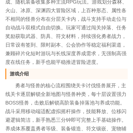
成、随机装备收集多种主流RPG玩法。游戏划分森林、
火山、冰原、深渊四大冒险区域，上百种形态、属性各
不相同的怪兽分布在分层关卡内，战斗支持手动走位与
自动战斗双模式自由切换。玩家可通过闯关掉落、任务
奖励获取武器、防具、符文材料，持续强化勇者战力，
日常设有签到、限时副本、公会协作等稳定福利渠道，
兼顾碎片化短时游玩与长线深度养成需求，无强制高强
度在线任务，新手也能平稳推进冒险进度。
游戏介绍
勇者与怪兽的核心流程围绕关卡讨伐怪兽展开，主
线关卡逐层解锁全新地图与怪兽种类，每十层设置强力
BOSS怪兽，击败后解锁高阶装备掉落池与养成功能。
战斗采用移动端适配虚拟摇杆操作，技能释放、位移闪
避逻辑简洁，新手熟悉三分钟即可完整上手基础操作。
养成体系覆盖勇者等级、装备锻造、符文镶嵌、宠物辅