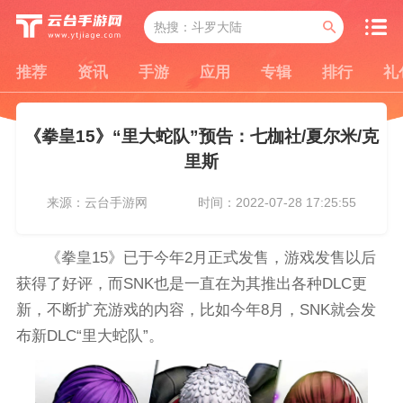
推荐
资讯
手游
应用
专辑
排行
礼
《拳皇15》“里大蛇队”预告：七枷社/夏尔米/克
里斯
来源：云台手游网
时间：2022-07-28 17:25:55
《拳皇15》已于今年2月正式发售，游戏发售以后
获得了好评，而SNK也是一直在为其推出各种DLC更
新，不断扩充游戏的内容，比如今年8月，SNK就会发
布新DLC“里大蛇队”。