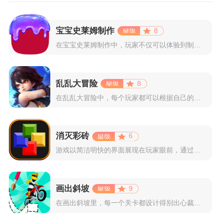
宝宝史莱姆制作
8
在宝宝史莱姆制作中，玩家不仅可以体验到制作史莱姆的乐趣，还能...
乱乱大冒险
8
在乱乱大冒险中，每个玩家都可以根据自己的喜好选择和培养角色，...
消灭彩砖
6
游戏以简洁明快的界面展现在玩家眼前，通过简单的滑动屏幕即可控...
画出斜坡
9
在画出斜坡里，每一个关卡都设计得别出心裁。玩家需要利用手指在...