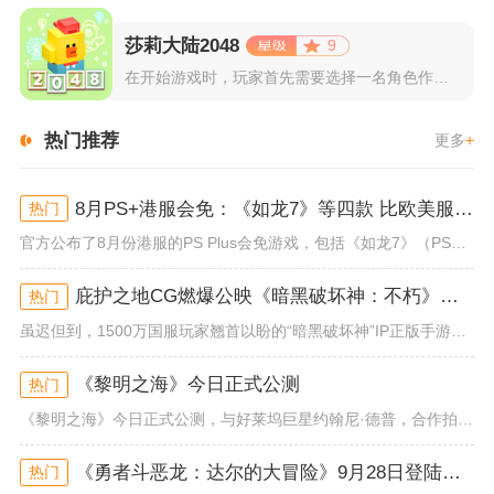
莎莉大陆2048
9
在开始游戏时，玩家首先需要选择一名角色作为自己的代表，在神秘...
热门推荐
更多
+
8月PS+港服会免：《如龙7》等四款 比欧美服多一款
热门
官方公布了8月份港服的PS Plus会免游戏，包括《如龙7》（PS4/PS5）、《小小梦魇》（PS4）、《托尼霍克职业滑...
庇护之地CG燃爆公映《暗黑破坏神：不朽》今日全平台上线
热门
虽迟但到，1500万国服玩家翘首以盼的“暗黑破坏神”IP正版手游《暗黑破坏神：不朽》已于今日全平台上线！动作RPG王者再...
《黎明之海》今日正式公测
热门
《黎明之海》今日正式公测，与好莱坞巨星约翰尼·德普，合作拍摄的宣传短片《冒险者的游戏》同步上线！沉浸式环球之旅 打造属于...
《勇者斗恶龙：达尔的大冒险》9月28日登陆苹果谷歌应用商店
热门