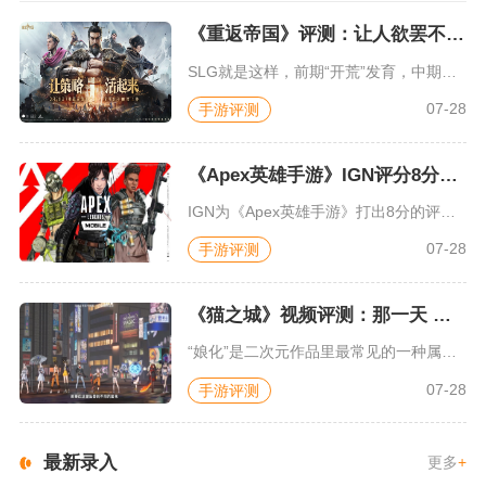
《重返帝国》评测：让人欲罢不能的新一代策略游戏
SLG就是这样，前期“开荒”发育，中期同盟混战抢地盘，后期争...
07-28
手游评测
《Apex英雄手游》IGN评分8分：对游戏未来抱有期待
IGN为《Apex英雄手游》打出8分的评价，测评者认为，《A...
07-28
手游评测
《猫之城》视频评测：那一天 我家的猫变成了猫娘
“娘化”是二次元作品里最常见的一种属性，这种属性不分物种、不...
07-28
手游评测
最新录入
更多
+