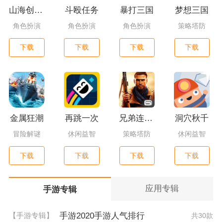
山海创世录一剑天逆
斗殴任务
暴打三国
梦想三国
角色扮演
角色扮演
角色扮演
策略塔防
下载
下载
下载
下载
金属狂潮
再跳一次
兄弟连3：战争之子
洞穴秋千
冒险解谜
休闲益智
策略塔防
休闲益智
下载
下载
下载
下载
应用专辑
手游专辑
手游2020手游人气排行
【手游专辑】
共30款