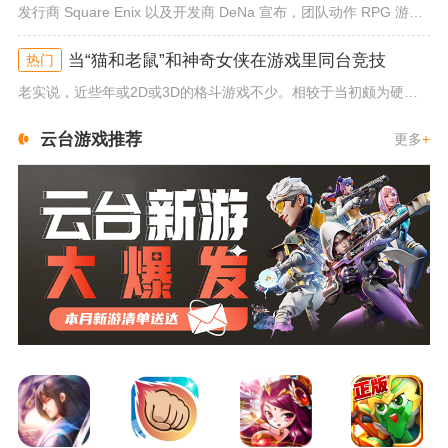
发行商 Square Enix 以及开发商 DeNa 宣布，团队动作 RPG 游戏《勇者斗恶龙：达尔的大冒险 魂之绊》将...
当“猫和老鼠”和神奇女侠在游戏里同台竞技
热门
老实说，近些年或2D或3D的格斗游戏不少。相较于当初颇为硬核的难度。如今这类游戏大都以较低的游玩门槛，独特的技能机制吸引...
云台游戏推荐
更多
+