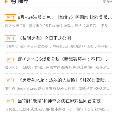
热门推荐
更多
+
8月PS+港服会免：《如龙7》等四款 比欧美服多一款
热门
官方公布了8月份港服的PS Plus会免游戏，包括《如龙7》（PS4/PS5）、《小小梦魇》（PS4）、《托尼霍克职业滑...
《黎明之海》今日正式公测
热门
《黎明之海》今日正式公测，与好莱坞巨星约翰尼·德普，合作拍摄的宣传短片《冒险者的游戏》同步上线！沉浸式环球之旅 打造属于...
庇护之地CG燃爆公映《暗黑破坏神：不朽》今日全平台上线
热门
虽迟但到，1500万国服玩家翘首以盼的“暗黑破坏神”IP正版手游《暗黑破坏神：不朽》已于今日全平台上线！动作RPG王者再...
《勇者斗恶龙：达尔的大冒险》9月28日登陆苹果谷歌应用商店
热门
发行商 Square Enix 以及开发商 DeNa 宣布，团队动作 RPG 游戏《勇者斗恶龙：达尔的大冒险 魂之绊》将...
当“猫和老鼠”和神奇女侠在游戏里同台竞技
热门
老实说，近些年或2D或3D的格斗游戏不少。相较于当初颇为硬核的难度。如今这类游戏大都以较低的游玩门槛，独特的技能机制吸引...