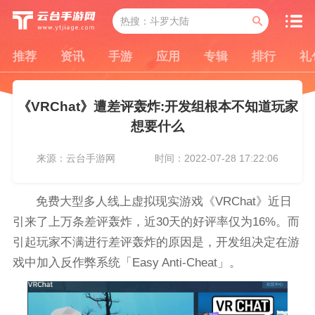
推荐
资讯
手游
应用
专辑
排行
礼
《VRChat》遭差评轰炸:开发组根本不知道玩家
想要什么
来源：云台手游网
时间：2022-07-28 17:22:06
免费大型多人线上虚拟现实游戏《VRChat》近日
引来了上万条差评轰炸，近30天的好评率仅为16%。而
引起玩家不满进行差评轰炸的原因是，开发组决定在游
戏中加入反作弊系统「Easy Anti-Cheat」。