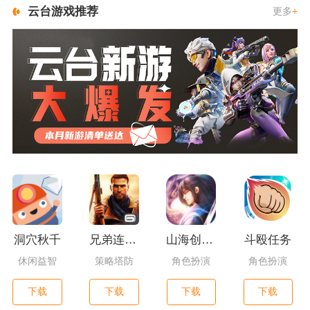
云台游戏推荐
更多
+
洞穴秋千
兄弟连3：战争之子
山海创世录一剑天逆
斗殴任务
休闲益智
策略塔防
角色扮演
角色扮演
下载
下载
下载
下载