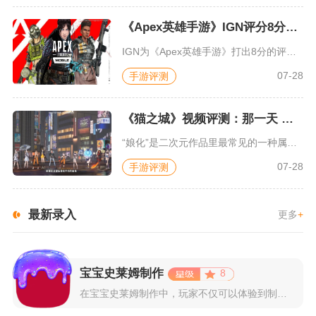
《Apex英雄手游》IGN评分8分：对游戏未来抱有期待
IGN为《Apex英雄手游》打出8分的评价，测评者认为，《A...
07-28
手游评测
《猫之城》视频评测：那一天 我家的猫变成了猫娘
“娘化”是二次元作品里最常见的一种属性，这种属性不分物种、不...
07-28
手游评测
最新录入
更多
+
宝宝史莱姆制作
8
在宝宝史莱姆制作中，玩家不仅可以体验到制作史莱姆的乐趣，还能...