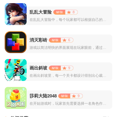
乱乱大冒险
8
在乱乱大冒险中，每个玩家都可以根据自己的喜好选择和培养角色，...
消灭彩砖
6
游戏以简洁明快的界面展现在玩家眼前，通过简单的滑动屏幕即可控...
画出斜坡
9
在画出斜坡里，每一个关卡都设计得别出心裁。玩家需要利用手指在...
莎莉大陆2048
9
在开始游戏时，玩家首先需要选择一名角色作为自己的代表，在神秘...