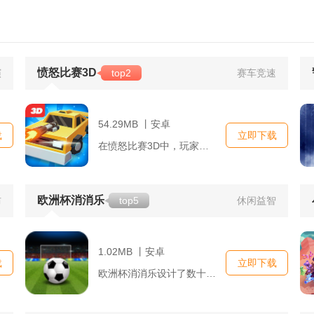
愤怒比赛3D
演
top2
赛车竞速
54.29MB 丨安卓
载
立即下载
在愤怒比赛3D中，玩家将扮演一名赛车手，不仅要在各种复杂的赛...
欧洲杯消消乐
防
top5
休闲益智
1.02MB 丨安卓
载
立即下载
欧洲杯消消乐设计了数十个关卡，每个关卡都与欧洲杯的重要时刻或...