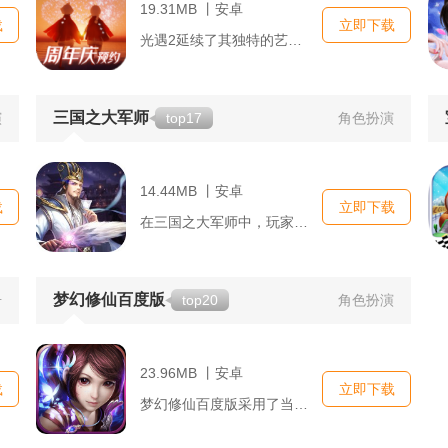
19.31MB 丨安卓
载
立即下载
光遇2延续了其独特的艺术风格，采用了更加精细和动人的画面表现...
三国之大军师
演
top17
角色扮演
14.44MB 丨安卓
载
立即下载
在三国之大军师中，玩家可以选择加入魏、蜀、吴三国之一，随着游...
梦幻修仙百度版
击
top20
角色扮演
23.96MB 丨安卓
载
立即下载
梦幻修仙百度版采用了当下流行的即时战斗模式，结合了角色扮演和...