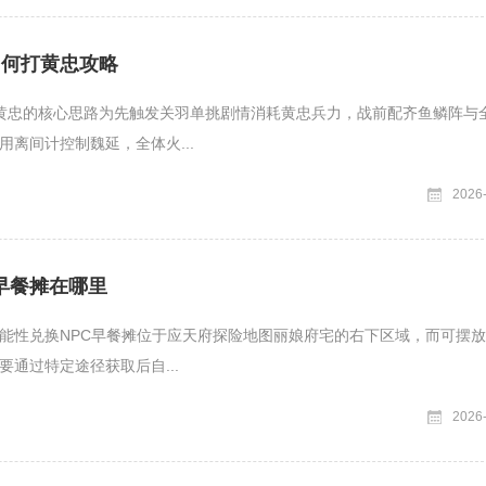
如何打黄忠攻略
黄忠的核心思路为先触发关羽单挑剧情消耗黄忠兵力，战前配齐鱼鳞阵与
用离间计控制魏延，全体火...
2026
早餐摊在哪里
能性兑换NPC早餐摊位于应天府探险地图丽娘府宅的右下区域，而可摆
要通过特定途径获取后自...
2026