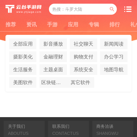
推荐
资讯
手游
应用
专辑
排行
礼
全部应用
影音播放
社交聊天
新闻阅读
摄影美化
金融理财
购物支付
办公学习
生活服务
主题桌面
系统安全
地图导航
美图软件
区块链应用
其它软件
关于我们
联系我们
商务洽谈
ABOUTUS
CONTACTUS
SHANGWU